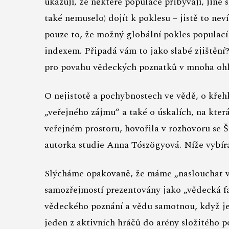
ukazují, že některé populace přibývají, jiné
také nemuselo) dojít k poklesu – jistě to ne
pouze to, že možný globální pokles populac
indexem. Připadá vám to jako slabé zjištění
pro povahu vědeckých poznatků v mnoha ohl
O nejistotě a pochybnostech ve vědě, o křeh
„veřejného zájmu“ a také o úskalích, na kter
veřejném prostoru, hovořila v rozhovoru se Š
autorka studie Anna Tószögyová. Níže vybírá
Slýcháme opakovaně, že máme „naslouchat v
samozřejmostí prezentovány jako „vědecká fa
vědeckého poznání a vědu samotnou, když je 
jeden z aktivních hráčů do arény složitého p