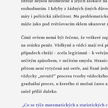
zdroje nejsou neomezené a jejich alokace na
rozhodnutím. I kdyby z žádných jiných důvod
míry i politická záležitost. Na problematic
může jako pod zvětšovacím sklem ukazovat n
Čímž ovšem nemá být řečeno, že veškeré zape
na otázku peněz. Vědkyně a vědci mají svá p
případech chtějí – zcela legitimně – k veřej
určitým způsobem, v určitém smyslu. Hran
přitom není vytyčená ani ostře, ani fixně jed
vždycky „zevnitř“ procesu tvorby vědeckého 
graduální proces, u kterého si možná často 
zašel příliš daleko.
„Co se týče matematických a statistických c