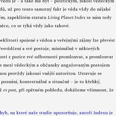
 vědu je – a také má být – politickým, nikoli vědeckým
ů, už pro tento samotný fakt je věda vždy do nějaké
kém, zapeklitém statutu
Living Planet Index
se nám tedy
ěco, co se týká vědy jako takové.
klitosti spojené s vědou a veřejnými zájmy lze převést
řesvědčení a své postoje, minimálně v některých
nosti z pozice své odbornosti promlouvat, a promlouvat
ice mezi vědeckým a občansky angažovaným postojem
nou provždy jakousi vnější autoritou. Ustavuje se
poznání, kontextuálně a situačně – je to křehký,
až
ex post
, při zpětném pohledu, dokážeme všimnout, že
hyb, na které naše studie upozorňuje, autoři Indexu je