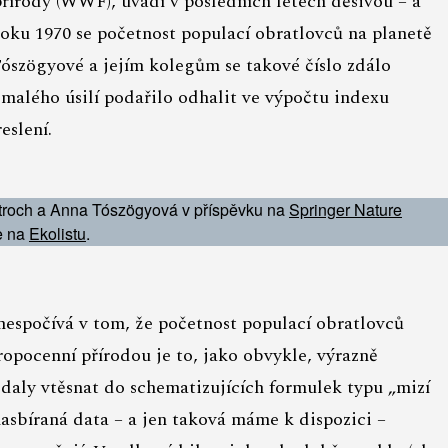
írody (WWF), uvádí v posledních letech děsivou – a
roku 1970 se početnost populací obratlovců na planetě
Tószögyové a jejím kolegům se takové číslo zdálo
emalého úsilí podařilo odhalit ve výpočtu indexu
eslení.
 Stroch a Anna Tószögyová v příspěvku na
Springer Nature
e na
Ekolistu
.
 nespočívá v tom, že početnost populací obratlovců
ropocenní přírodou je to, jako obvykle, výrazně
y daly vtěsnat do schematizujících formulek typu „mizí
nasbíraná data – a jen taková máme k dispozici –