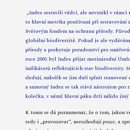
„Index sestavili vědci, ale nevznikl v rámci
to hlavní metrika používaná při sestavování
Světovým fondem na ochranu přírody. Původn
globální biodiverzitě. Pokud je ale vydávána
přírody a poskytuje poradenství pro směřován
roce 2005 byl Index přijat mezinárodní Úmlu
indikátorů reflektujících stav biodiverzity. 
sledují, nakolik se jim daří splnit stanovené
a samotný Index se tak stává nástrojem pro z
kolečka, v němž hlavní páku drží někdo jiný 
K tomu se dá poznamenat, že o tom, jakou vě
tedy i „provozovat“, nerozhodují
pouze
, a zp