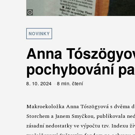
NOVINKY
Anna Tószögyová
pochybování pat
8. 10. 2024
8 min. čtení
Makroekoložka Anna Tószögyová s dvěma dal
Storchem a Janem Smyčkou, publikovala n
zásadní nedostatky ve výpočtu tzv. Indexu ži