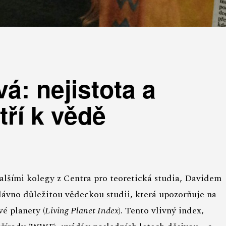
: nejistota a
ří k vědě
šími kolegy z Centra pro teoretická studia, Davidem
edávno
důležitou vědeckou studii
, která upozorňuje na
vé planety (
Living Planet Index
). Tento vlivný index,