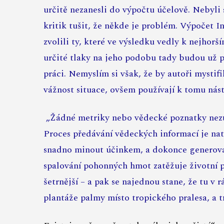
určitě nezanesli do výpočtu účelově. Nebyli 
kritik tušit, že někde je problém. Výpočet I
zvolili ty, které ve výsledku vedly k nejhor
určité tlaky na jeho podobu tady budou už p
práci. Nemyslím si však, že by autoři mystif
vážnost situace, ovšem používají k tomu nás
„Žádné metriky nebo vědecké poznatky nezůst
Proces předávání vědeckých informací je nat
snadno minout účinkem, a dokonce generova
spalování pohonných hmot zatěžuje životní pro
šetrnější – a pak se najednou stane, že tu 
plantáže palmy místo tropického pralesa, a