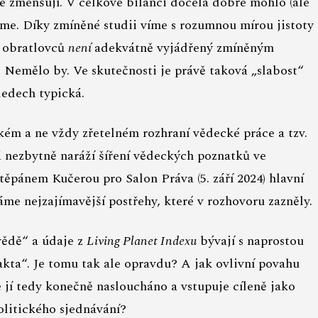
 se zmenšují. V celkové bilanci docela dobře mohlo (ale
víme. Díky zmíněné studii víme s rozumnou mírou jistoty
í obratlovců
není
adekvátně vyjádřený zmíněným
? Nemělo by. Ve skutečnosti je právě taková „slabost“
edech typická.
kém a ne vždy zřetelném rozhraní vědecké práce a tzv.
á nezbytně naráží šíření vědeckých poznatků ve
těpánem Kučerou pro Salon Práva (5. září 2024) hlavní
me nejzajímavější postřehy, které v rozhovoru zazněly.
ědě“ a údaje z
Living Planet Indexu
bývají s naprostou
kta“. Je tomu tak ale opravdu? A jak ovlivní povahu
jí tedy konečně nasloucháno a vstupuje cíleně jako
olitického sjednávání?