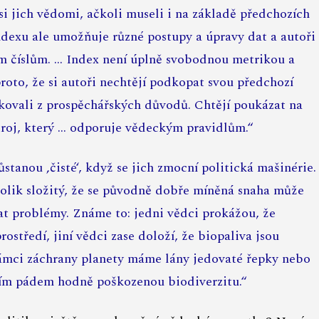
si jich vědomi, ačkoli museli i na základě předchozích
ndexu ale umožňuje různé postupy a úpravy dat a autoři
ším číslům. … Index není úplně svobodnou metrikou a
roto, že si autoři nechtějí podkopat svou předchozí
ikovali z prospěchářských důvodů. Chtějí poukázat na
troj, který … odporuje vědeckým pravidlům.“
anou ‚čisté‘, když se jich zmocní politická mašinérie.
olik složitý, že se původně dobře míněná snaha může
t problémy. Známe to: jedni vědci prokážou, že
středí, jiní vědci zase doloží, že biopaliva jsou
v rámci záchrany planety máme lány jedovaté řepky nebo
 tím pádem hodně poškozenou biodiverzitu.“