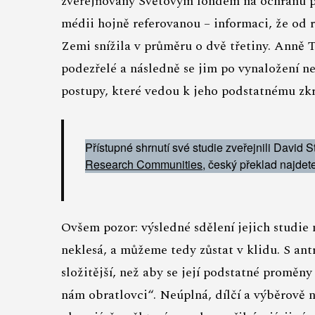
zveřejňovaný Světovým fondem na ochranu př
médii hojně referovanou – informaci, že od 
Zemi snížila v průměru o dvě třetiny. Anně 
podezřelé a následně se jim po vynaložení n
postupy, které vedou k jeho podstatnému zkr
Přístupné shrnutí své studie zveřejnili David
Research Communities
, český překlad najdet
Ovšem pozor: výsledné sdělení jejich studie
neklesá, a můžeme tedy zůstat v klidu. S ant
složitější, než aby se její podstatné proměn
nám obratlovci“. Neúplná, dílčí a výběrově 