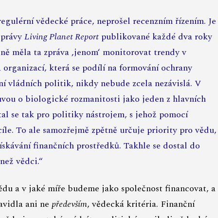
 regulérní vědecké práce, neprošel recenzním řízením. Je
 zprávy
Living Planet Report
publikované každé dva roky
ě měla ta zpráva ‚jenom‘ monitorovat trendy v
 organizací, která se podílí na formování ochrany
í vládních politik, nikdy nebude zcela nezávislá. V
vou o biologické rozmanitosti jako jeden z hlavních
Stal se tak pro politiky nástrojem, s jehož pomocí
 cíle. To ale samozřejmě zpětně určuje priority pro vědu,
ískávání finančních prostředků. Takhle se dostal do
než vědci.“
du a v jaké míře budeme jako společnost financovat, a
ravidla ani ne
především
, vědecká kritéria. Finanční